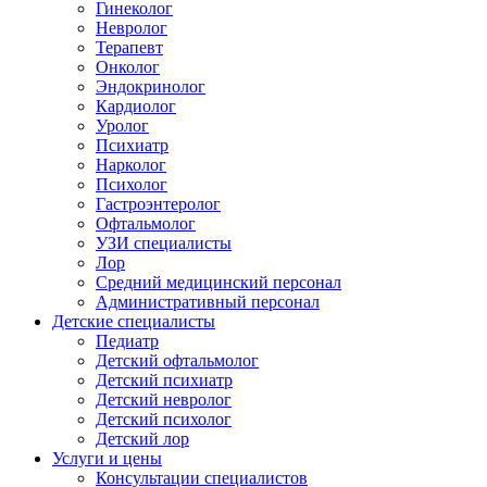
Гинеколог
Невролог
Терапевт
Онколог
Эндокринолог
Кардиолог
Уролог
Психиатр
Нарколог
Психолог
Гастроэнтеролог
Офтальмолог
УЗИ специалисты
Лор
Средний медицинский персонал
Административный персонал
Детские специалисты
Педиатр
Детский офтальмолог
Детский психиатр
Детский невролог
Детский психолог
Детский лор
Услуги и цены
Консультации специалистов