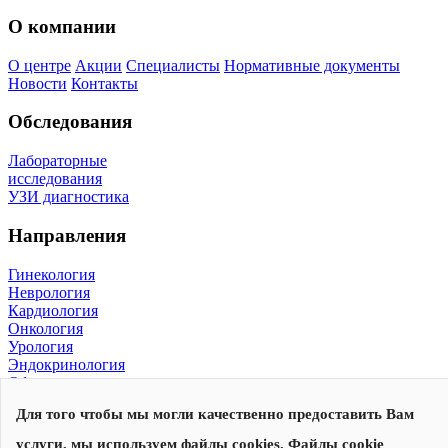
О компании
О центре
Акции
Специалисты
Нормативные документы
Новости
Контакты
Обследования
Лабораторные
исследования
УЗИ диагностика
Направления
Гинекология
Неврология
Кардиология
Онкология
Урология
Эндокринология
Офтальмология
Для того чтобы мы могли качественно предоставить Вам
© 2026, Центр современной медицины
Политика конфиденциальности
,
согласие на обработку
услуги, мы используем файлы cookies. Файлы cookie