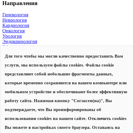
Направления
Гинекология
Неврология
Кардиология
Онкология
Урология
Эндокринология
Офтальмология
Для того чтобы мы могли качественно предоставить Вам
© 2026, Центр современной медицины
Политика конфиденциальности
,
согласие на обработку
услуги, мы используем файлы cookies. Файлы cookie
персональных данных
Сделано в
представляют собой небольшие фрагменты данных,
которые временно сохраняются на вашем компьютере или
Запишитесь на прием
Наши специалисты перезвонят вам для уточнения даты и
мобильном устройстве и обеспечивают более эффективную
времени приема
работу сайта. Нажимая кнопку "Согласен(на)", Вы
подтверждаете, что Вы проинформированы об
Записаться на прием
использовании cookies на нашем сайте. Отключить cookies
Нажимая на кнопку "Записаться на прием", я соглашаюсь с
Вы можете в настройках своего браузера. Оставаясь на
Политикой конфиденциальности
и
даю согласие на обработку