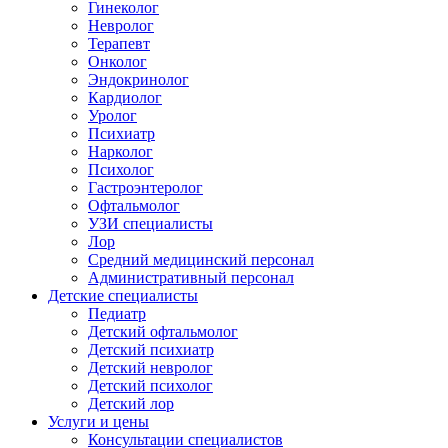
Гинеколог
Невролог
Терапевт
Онколог
Эндокринолог
Кардиолог
Уролог
Психиатр
Нарколог
Психолог
Гастроэнтеролог
Офтальмолог
УЗИ специалисты
Лор
Средний медицинский персонал
Административный персонал
Детские специалисты
Педиатр
Детский офтальмолог
Детский психиатр
Детский невролог
Детский психолог
Детский лор
Услуги и цены
Консультации специалистов