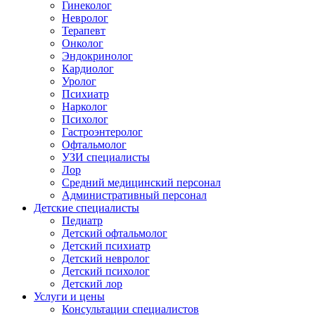
Гинеколог
Невролог
Терапевт
Онколог
Эндокринолог
Кардиолог
Уролог
Психиатр
Нарколог
Психолог
Гастроэнтеролог
Офтальмолог
УЗИ специалисты
Лор
Средний медицинский персонал
Административный персонал
Детские специалисты
Педиатр
Детский офтальмолог
Детский психиатр
Детский невролог
Детский психолог
Детский лор
Услуги и цены
Консультации специалистов