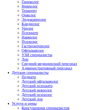
Гинеколог
Невролог
Терапевт
Онколог
Эндокринолог
Кардиолог
Уролог
Психиатр
Нарколог
Психолог
Гастроэнтеролог
Офтальмолог
УЗИ специалисты
Лор
Средний медицинский персонал
Административный персонал
Детские специалисты
Педиатр
Детский офтальмолог
Детский психиатр
Детский невролог
Детский психолог
Детский лор
Услуги и цены
Консультации специалистов