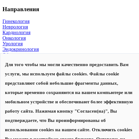
Направления
Гинекология
Неврология
Кардиология
Онкология
Урология
Эндокринология
Офтальмология
Для того чтобы мы могли качественно предоставить Вам
© 2026, Центр современной медицины
Политика конфиденциальности
,
согласие на обработку
услуги, мы используем файлы cookies. Файлы cookie
персональных данных
Сделано в
представляют собой небольшие фрагменты данных,
которые временно сохраняются на вашем компьютере или
Запишитесь на прием
Наши специалисты перезвонят вам для уточнения даты и
мобильном устройстве и обеспечивают более эффективную
времени приема
работу сайта. Нажимая кнопку "Согласен(на)", Вы
подтверждаете, что Вы проинформированы об
Записаться на прием
использовании cookies на нашем сайте. Отключить cookies
Нажимая на кнопку "Записаться на прием", я соглашаюсь с