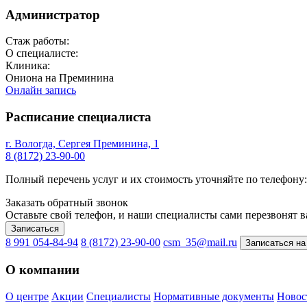
Администратор
Стаж работы:
О специалисте:
Клиника:
Ониона на Преминина
Онлайн запись
Расписание специалиста
г. Вологда, Сергея Преминина, 1
8 (8172) 23-90-00
Полный перечень услуг и их стоимость уточняйте по телефону
Заказать обратный звонок
Оставьте свой телефон, и наши специалисты сами перезвонят 
Записаться
8 991 054-84-94
8 (8172) 23-90-00
csm_35@mail.ru
Записаться на
О компании
О центре
Акции
Специалисты
Нормативные документы
Новос