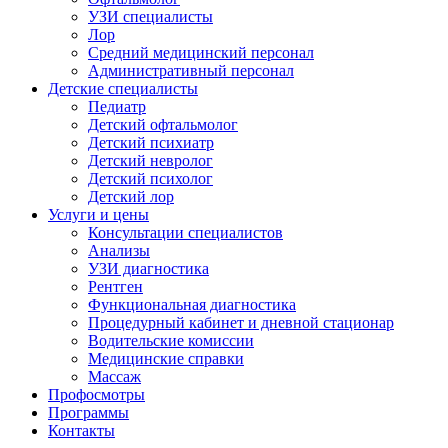
УЗИ специалисты
Лор
Средний медицинский персонал
Административный персонал
Детские специалисты
Педиатр
Детский офтальмолог
Детский психиатр
Детский невролог
Детский психолог
Детский лор
Услуги и цены
Консультации специалистов
Анализы
УЗИ диагностика
Рентген
Функциональная диагностика
Процедурный кабинет и дневной стационар
Водительские комиссии
Медицинские справки
Массаж
Профосмотры
Программы
Контакты