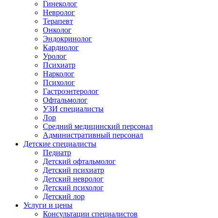
Гинеколог
Невролог
Терапевт
Онколог
Эндокринолог
Кардиолог
Уролог
Психиатр
Нарколог
Психолог
Гастроэнтеролог
Офтальмолог
УЗИ специалисты
Лор
Средний медицинский персонал
Административный персонал
Детские специалисты
Педиатр
Детский офтальмолог
Детский психиатр
Детский невролог
Детский психолог
Детский лор
Услуги и цены
Консультации специалистов