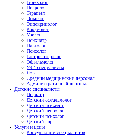
Гинеколог
Невролог
Терапевт
Онколог
Эндокринолог
Кардиолог
Уролог
Психиатр
Нарколог
Психолог
Гастроэнтеролог
Офтальмолог
УЗИ специалисты
Лор
Средний медицинский персонал
Административный персонал
Детские специалисты
Педиатр
Детский офтальмолог
Детский психиатр
Детский невролог
Детский психолог
Детский лор
Услуги и цены
Консультации специалистов