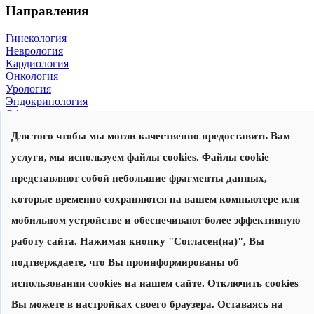
Направления
Гинекология
Неврология
Кардиология
Онкология
Урология
Эндокринология
Офтальмология
Для того чтобы мы могли качественно предоставить Вам
© 2026, Центр современной медицины
Политика конфиденциальности
,
согласие на обработку
услуги, мы используем файлы cookies. Файлы cookie
персональных данных
Сделано в
представляют собой небольшие фрагменты данных,
которые временно сохраняются на вашем компьютере или
Запишитесь на прием
Наши специалисты перезвонят вам для уточнения даты и
мобильном устройстве и обеспечивают более эффективную
времени приема
работу сайта. Нажимая кнопку "Согласен(на)", Вы
подтверждаете, что Вы проинформированы об
Записаться на прием
использовании cookies на нашем сайте. Отключить cookies
Нажимая на кнопку "Записаться на прием", я соглашаюсь с
Вы можете в настройках своего браузера. Оставаясь на
Политикой конфиденциальности
и
даю согласие на обработку