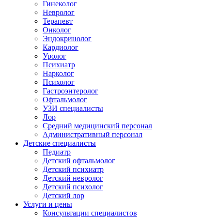
Гинеколог
Невролог
Терапевт
Онколог
Эндокринолог
Кардиолог
Уролог
Психиатр
Нарколог
Психолог
Гастроэнтеролог
Офтальмолог
УЗИ специалисты
Лор
Средний медицинский персонал
Административный персонал
Детские специалисты
Педиатр
Детский офтальмолог
Детский психиатр
Детский невролог
Детский психолог
Детский лор
Услуги и цены
Консультации специалистов