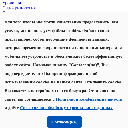
Урология
Эндокринология
Офтальмология
Для того чтобы мы могли качественно предоставить Вам
© 2026, Центр современной медицины
Политика конфиденциальности
,
согласие на обработку
услуги, мы используем файлы cookies. Файлы cookie
персональных данных
Сделано в
представляют собой небольшие фрагменты данных,
которые временно сохраняются на вашем компьютере или
Запишитесь на прием
Наши специалисты перезвонят вам для уточнения даты и
мобильном устройстве и обеспечивают более эффективную
времени приема
работу сайта. Нажимая кнопку "Согласен(на)", Вы
подтверждаете, что Вы проинформированы об
Записаться на прием
использовании cookies на нашем сайте. Отключить cookies
Нажимая на кнопку "Записаться на прием", я соглашаюсь с
Вы можете в настройках своего браузера. Оставаясь на
Политикой конфиденциальности
и
даю согласие на обработку
персональных данных
сайте, вы соглашаетесь с
Политикой конфиденциальности
и даёте
Согласие на обработку персональных данных
Спасибо за заявку!
Мы свяжемся с Вами в течение 30 минут.
Согласен(на)
Онлайн