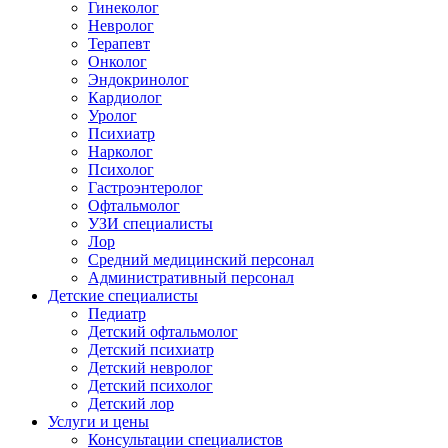
Гинеколог
Невролог
Терапевт
Онколог
Эндокринолог
Кардиолог
Уролог
Психиатр
Нарколог
Психолог
Гастроэнтеролог
Офтальмолог
УЗИ специалисты
Лор
Средний медицинский персонал
Административный персонал
Детские специалисты
Педиатр
Детский офтальмолог
Детский психиатр
Детский невролог
Детский психолог
Детский лор
Услуги и цены
Консультации специалистов