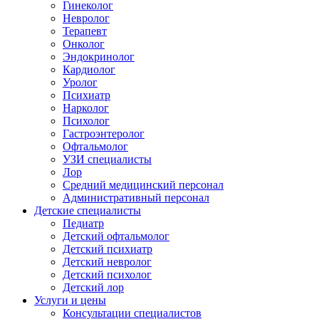
Гинеколог
Невролог
Терапевт
Онколог
Эндокринолог
Кардиолог
Уролог
Психиатр
Нарколог
Психолог
Гастроэнтеролог
Офтальмолог
УЗИ специалисты
Лор
Средний медицинский персонал
Административный персонал
Детские специалисты
Педиатр
Детский офтальмолог
Детский психиатр
Детский невролог
Детский психолог
Детский лор
Услуги и цены
Консультации специалистов