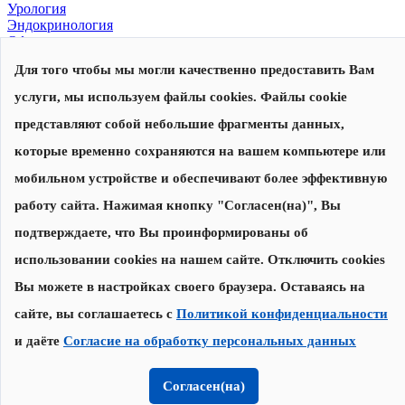
Урология
Эндокринология
Офтальмология
Для того чтобы мы могли качественно предоставить Вам
© 2026, Центр современной медицины
Политика конфиденциальности
,
согласие на обработку
услуги, мы используем файлы cookies. Файлы cookie
персональных данных
Сделано в
представляют собой небольшие фрагменты данных,
которые временно сохраняются на вашем компьютере или
Запишитесь на прием
Наши специалисты перезвонят вам для уточнения даты и
мобильном устройстве и обеспечивают более эффективную
времени приема
работу сайта. Нажимая кнопку "Согласен(на)", Вы
подтверждаете, что Вы проинформированы об
Записаться на прием
использовании cookies на нашем сайте. Отключить cookies
Нажимая на кнопку "Записаться на прием", я соглашаюсь с
Вы можете в настройках своего браузера. Оставаясь на
Политикой конфиденциальности
и
даю согласие на обработку
персональных данных
сайте, вы соглашаетесь с
Политикой конфиденциальности
и даёте
Согласие на обработку персональных данных
Спасибо за заявку!
Мы свяжемся с Вами в течение 30 минут.
Согласен(на)
Онлайн