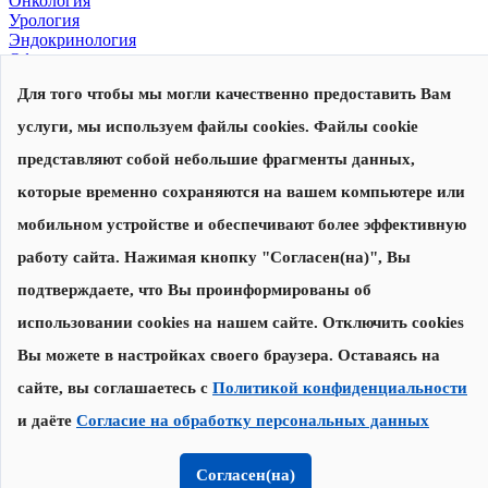
Онкология
Урология
Эндокринология
Офтальмология
Для того чтобы мы могли качественно предоставить Вам
© 2026, Центр современной медицины
Политика конфиденциальности
,
согласие на обработку
услуги, мы используем файлы cookies. Файлы cookie
персональных данных
Сделано в
представляют собой небольшие фрагменты данных,
которые временно сохраняются на вашем компьютере или
Запишитесь на прием
Наши специалисты перезвонят вам для уточнения даты и
мобильном устройстве и обеспечивают более эффективную
времени приема
работу сайта. Нажимая кнопку "Согласен(на)", Вы
подтверждаете, что Вы проинформированы об
Записаться на прием
использовании cookies на нашем сайте. Отключить cookies
Нажимая на кнопку "Записаться на прием", я соглашаюсь с
Вы можете в настройках своего браузера. Оставаясь на
Политикой конфиденциальности
и
даю согласие на обработку
персональных данных
сайте, вы соглашаетесь с
Политикой конфиденциальности
и даёте
Согласие на обработку персональных данных
Спасибо за заявку!
Мы свяжемся с Вами в течение 30 минут.
Согласен(на)
Онлайн