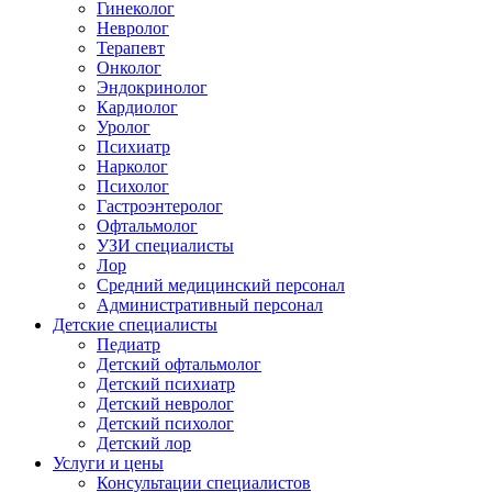
Гинеколог
Невролог
Терапевт
Онколог
Эндокринолог
Кардиолог
Уролог
Психиатр
Нарколог
Психолог
Гастроэнтеролог
Офтальмолог
УЗИ специалисты
Лор
Средний медицинский персонал
Административный персонал
Детские специалисты
Педиатр
Детский офтальмолог
Детский психиатр
Детский невролог
Детский психолог
Детский лор
Услуги и цены
Консультации специалистов