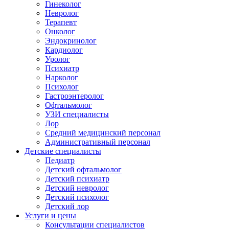
Гинеколог
Невролог
Терапевт
Онколог
Эндокринолог
Кардиолог
Уролог
Психиатр
Нарколог
Психолог
Гастроэнтеролог
Офтальмолог
УЗИ специалисты
Лор
Средний медицинский персонал
Административный персонал
Детские специалисты
Педиатр
Детский офтальмолог
Детский психиатр
Детский невролог
Детский психолог
Детский лор
Услуги и цены
Консультации специалистов