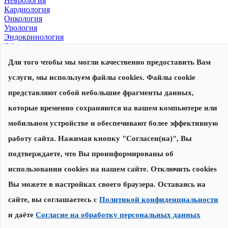
Неврология
Кардиология
Онкология
Урология
Эндокринология
Офтальмология
Для того чтобы мы могли качественно предоставить Вам
© 2026, Центр современной медицины
Политика конфиденциальности
,
согласие на обработку
услуги, мы используем файлы cookies. Файлы cookie
персональных данных
Сделано в
представляют собой небольшие фрагменты данных,
которые временно сохраняются на вашем компьютере или
Запишитесь на прием
Наши специалисты перезвонят вам для уточнения даты и
мобильном устройстве и обеспечивают более эффективную
времени приема
работу сайта. Нажимая кнопку "Согласен(на)", Вы
подтверждаете, что Вы проинформированы об
Записаться на прием
использовании cookies на нашем сайте. Отключить cookies
Нажимая на кнопку "Записаться на прием", я соглашаюсь с
Вы можете в настройках своего браузера. Оставаясь на
Политикой конфиденциальности
и
даю согласие на обработку
персональных данных
сайте, вы соглашаетесь с
Политикой конфиденциальности
и даёте
Согласие на обработку персональных данных
Спасибо за заявку!