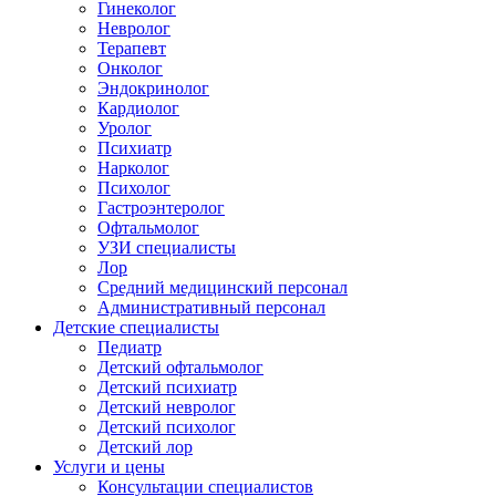
Гинеколог
Невролог
Терапевт
Онколог
Эндокринолог
Кардиолог
Уролог
Психиатр
Нарколог
Психолог
Гастроэнтеролог
Офтальмолог
УЗИ специалисты
Лор
Средний медицинский персонал
Административный персонал
Детские специалисты
Педиатр
Детский офтальмолог
Детский психиатр
Детский невролог
Детский психолог
Детский лор
Услуги и цены
Консультации специалистов