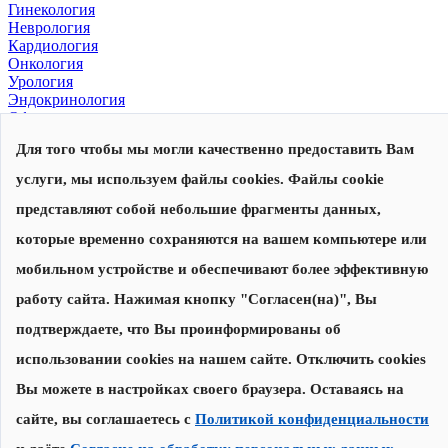
Гинекология
Неврология
Кардиология
Онкология
Урология
Эндокринология
Офтальмология
Для того чтобы мы могли качественно предоставить Вам
© 2026, Центр современной медицины
Политика конфиденциальности
,
согласие на обработку
услуги, мы используем файлы cookies. Файлы cookie
персональных данных
Сделано в
представляют собой небольшие фрагменты данных,
которые временно сохраняются на вашем компьютере или
Запишитесь на прием
Наши специалисты перезвонят вам для уточнения даты и
мобильном устройстве и обеспечивают более эффективную
времени приема
работу сайта. Нажимая кнопку "Согласен(на)", Вы
подтверждаете, что Вы проинформированы об
Записаться на прием
использовании cookies на нашем сайте. Отключить cookies
Нажимая на кнопку "Записаться на прием", я соглашаюсь с
Вы можете в настройках своего браузера. Оставаясь на
Политикой конфиденциальности
и
даю согласие на обработку
персональных данных
сайте, вы соглашаетесь с
Политикой конфиденциальности