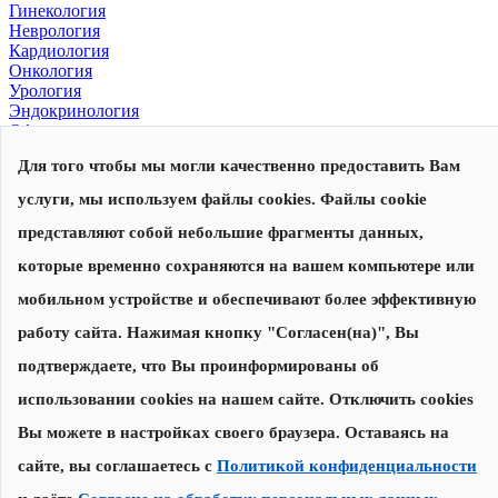
Гинекология
Неврология
Кардиология
Онкология
Урология
Эндокринология
Офтальмология
Для того чтобы мы могли качественно предоставить Вам
© 2026, Центр современной медицины
Политика конфиденциальности
,
согласие на обработку
услуги, мы используем файлы cookies. Файлы cookie
персональных данных
Сделано в
представляют собой небольшие фрагменты данных,
которые временно сохраняются на вашем компьютере или
Запишитесь на прием
Наши специалисты перезвонят вам для уточнения даты и
мобильном устройстве и обеспечивают более эффективную
времени приема
работу сайта. Нажимая кнопку "Согласен(на)", Вы
подтверждаете, что Вы проинформированы об
Записаться на прием
использовании cookies на нашем сайте. Отключить cookies
Нажимая на кнопку "Записаться на прием", я соглашаюсь с
Вы можете в настройках своего браузера. Оставаясь на
Политикой конфиденциальности
и
даю согласие на обработку
персональных данных
сайте, вы соглашаетесь с
Политикой конфиденциальности