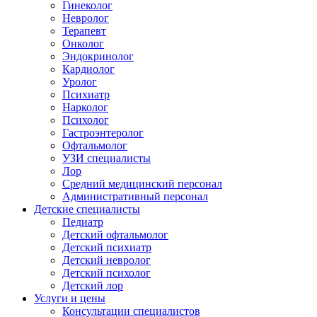
Гинеколог
Невролог
Терапевт
Онколог
Эндокринолог
Кардиолог
Уролог
Психиатр
Нарколог
Психолог
Гастроэнтеролог
Офтальмолог
УЗИ специалисты
Лор
Средний медицинский персонал
Административный персонал
Детские специалисты
Педиатр
Детский офтальмолог
Детский психиатр
Детский невролог
Детский психолог
Детский лор
Услуги и цены
Консультации специалистов