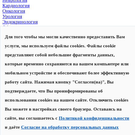
Неврология
Кардиология
Онкология
Урология
Эндокринология
Офтальмология
Для того чтобы мы могли качественно предоставить Вам
© 2026, Центр современной медицины
Политика конфиденциальности
,
согласие на обработку
услуги, мы используем файлы cookies. Файлы cookie
персональных данных
Сделано в
представляют собой небольшие фрагменты данных,
которые временно сохраняются на вашем компьютере или
Запишитесь на прием
Наши специалисты перезвонят вам для уточнения даты и
мобильном устройстве и обеспечивают более эффективную
времени приема
работу сайта. Нажимая кнопку "Согласен(на)", Вы
подтверждаете, что Вы проинформированы об
Записаться на прием
использовании cookies на нашем сайте. Отключить cookies
Нажимая на кнопку "Записаться на прием", я соглашаюсь с
Вы можете в настройках своего браузера. Оставаясь на
Политикой конфиденциальности
и
даю согласие на обработку
персональных данных
сайте, вы соглашаетесь с
Политикой конфиденциальности
и даёте
Согласие на обработку персональных данных
Спасибо за заявку!