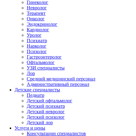
Гинеколог
Невролог
Терапевт
Онколог
Эндокринолог
Кардиолог
Уролог
Психиатр
Нарколог
Психолог
Гастроэнтеролог
Офтальмолог
УЗИ специалисты
Лор
Средний медицинский персонал
Административный персонал
Детские специалисты
Педиатр
Детский офтальмолог
Детский психиатр
Детский невролог
Детский психолог
Детский лор
Услуги и цены
Консультации специалистов