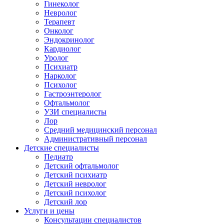
Гинеколог
Невролог
Терапевт
Онколог
Эндокринолог
Кардиолог
Уролог
Психиатр
Нарколог
Психолог
Гастроэнтеролог
Офтальмолог
УЗИ специалисты
Лор
Средний медицинский персонал
Административный персонал
Детские специалисты
Педиатр
Детский офтальмолог
Детский психиатр
Детский невролог
Детский психолог
Детский лор
Услуги и цены
Консультации специалистов