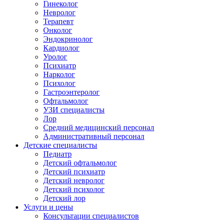
Гинеколог
Невролог
Терапевт
Онколог
Эндокринолог
Кардиолог
Уролог
Психиатр
Нарколог
Психолог
Гастроэнтеролог
Офтальмолог
УЗИ специалисты
Лор
Средний медицинский персонал
Административный персонал
Детские специалисты
Педиатр
Детский офтальмолог
Детский психиатр
Детский невролог
Детский психолог
Детский лор
Услуги и цены
Консультации специалистов