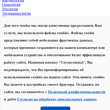
Кардиология
Онкология
Урология
Эндокринология
Офтальмология
Для того чтобы мы могли качественно предоставить Вам
© 2026, Центр современной медицины
Политика конфиденциальности
,
согласие на обработку
услуги, мы используем файлы cookies. Файлы cookie
персональных данных
Сделано в
представляют собой небольшие фрагменты данных,
которые временно сохраняются на вашем компьютере или
Запишитесь на прием
Наши специалисты перезвонят вам для уточнения даты и
мобильном устройстве и обеспечивают более эффективную
времени приема
работу сайта. Нажимая кнопку "Согласен(на)", Вы
подтверждаете, что Вы проинформированы об
Записаться на прием
использовании cookies на нашем сайте. Отключить cookies
Нажимая на кнопку "Записаться на прием", я соглашаюсь с
Вы можете в настройках своего браузера. Оставаясь на
Политикой конфиденциальности
и
даю согласие на обработку
персональных данных
сайте, вы соглашаетесь с
Политикой конфиденциальности
и даёте
Согласие на обработку персональных данных
Спасибо за заявку!
Мы свяжемся с Вами в течение 30 минут.