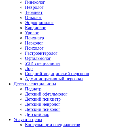
Гинеколог
Невролог
Терапевт
Онколог
Эндокринолог
Кардиолог
Уролог
Психиатр
Нарколог
Психолог
Гастроэнтеролог
Офтальмолог
УЗИ специалисты
Лор
Средний медицинский персонал
Административный персонал
Детские специалисты
Педиатр
Детский офтальмолог
Детский психиатр
Детский невролог
Детский психолог
Детский лор
Услуги и цены
Консультации специалистов