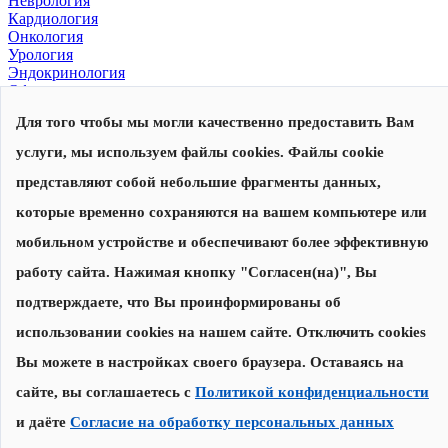
Неврология
Кардиология
Онкология
Урология
Эндокринология
Офтальмология
Для того чтобы мы могли качественно предоставить Вам
© 2026, Центр современной медицины
Политика конфиденциальности
,
согласие на обработку
услуги, мы используем файлы cookies. Файлы cookie
персональных данных
Сделано в
представляют собой небольшие фрагменты данных,
которые временно сохраняются на вашем компьютере или
Запишитесь на прием
Наши специалисты перезвонят вам для уточнения даты и
мобильном устройстве и обеспечивают более эффективную
времени приема
работу сайта. Нажимая кнопку "Согласен(на)", Вы
подтверждаете, что Вы проинформированы об
Записаться на прием
использовании cookies на нашем сайте. Отключить cookies
Нажимая на кнопку "Записаться на прием", я соглашаюсь с
Вы можете в настройках своего браузера. Оставаясь на
Политикой конфиденциальности
и
даю согласие на обработку
персональных данных
сайте, вы соглашаетесь с
Политикой конфиденциальности
и даёте
Согласие на обработку персональных данных
Спасибо за заявку!