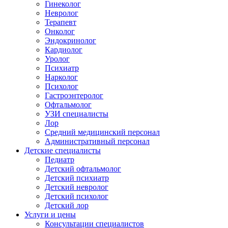
Гинеколог
Невролог
Терапевт
Онколог
Эндокринолог
Кардиолог
Уролог
Психиатр
Нарколог
Психолог
Гастроэнтеролог
Офтальмолог
УЗИ специалисты
Лор
Средний медицинский персонал
Административный персонал
Детские специалисты
Педиатр
Детский офтальмолог
Детский психиатр
Детский невролог
Детский психолог
Детский лор
Услуги и цены
Консультации специалистов