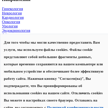
Гинекология
Неврология
Кардиология
Онкология
Урология
Эндокринология
Офтальмология
Для того чтобы мы могли качественно предоставить Вам
© 2026, Центр современной медицины
Политика конфиденциальности
,
согласие на обработку
услуги, мы используем файлы cookies. Файлы cookie
персональных данных
Сделано в
представляют собой небольшие фрагменты данных,
которые временно сохраняются на вашем компьютере или
Запишитесь на прием
Наши специалисты перезвонят вам для уточнения даты и
мобильном устройстве и обеспечивают более эффективную
времени приема
работу сайта. Нажимая кнопку "Согласен(на)", Вы
подтверждаете, что Вы проинформированы об
Записаться на прием
использовании cookies на нашем сайте. Отключить cookies
Нажимая на кнопку "Записаться на прием", я соглашаюсь с
Вы можете в настройках своего браузера. Оставаясь на
Политикой конфиденциальности
и
даю согласие на обработку
персональных данных
сайте, вы соглашаетесь с
Политикой конфиденциальности